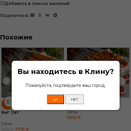
Добавить в список желаний
Поделиться:
Похожие
Вы находитесь в Клину?
Пожалуйста, подтвердите ваш город.
ДА
НЕТ
Премиум Сет
-7%
Сеты
Биг Сет
5610
₽
Сеты
7710
₽
8255
₽