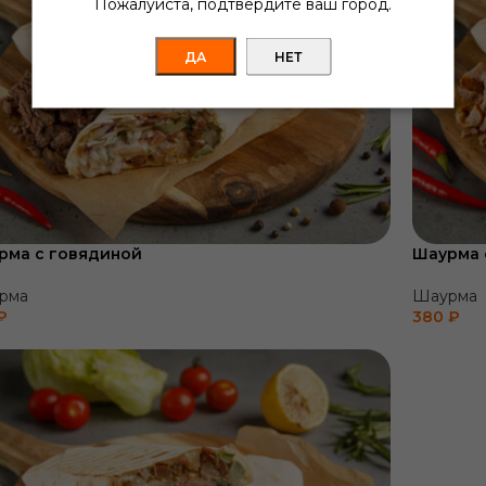
Пожалуйста, подтвердите ваш город.
ДА
НЕТ
рма с говядиной
Шаурма 
рма
Шаурма
₽
380
₽