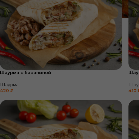
Шаурма с бараниной
Шау
Шаурма
Шау
420
₽
410