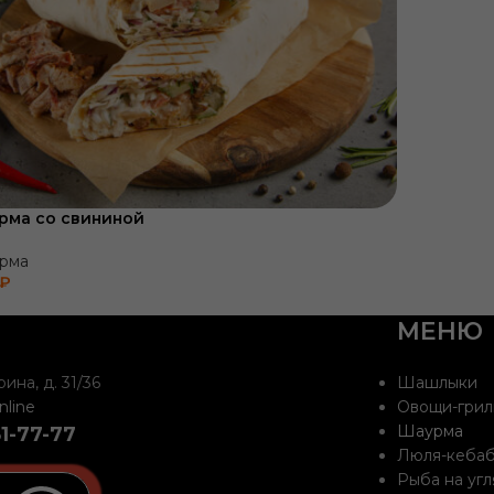
рма со свининой
рма
₽
МЕНЮ
рина, д. 31/36
Шашлыки
nline
Овощи-грил
Шаурма
81-77-77
Люля-кеба
Рыба на угл