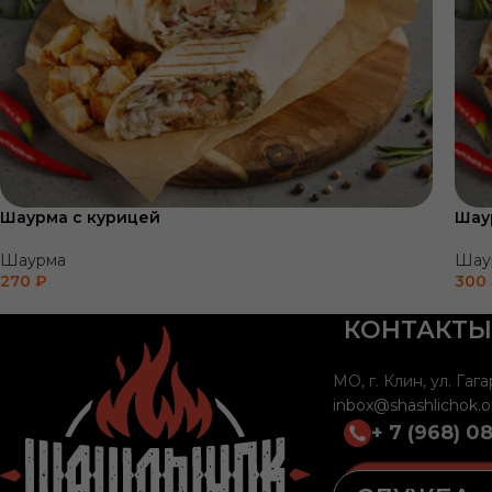
Шаурма с курицей
Шау
Шаурма
Шау
270
₽
300
КОНТАКТЫ
МО, г. Клин, ул. Гага
inbox@shashlichok.o
+ 7 (968) 0