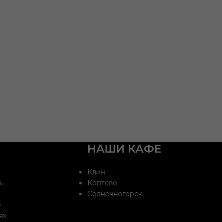
НАШИ КАФЕ
Клин
ь
Коптево
Солнечногорск
б
ях